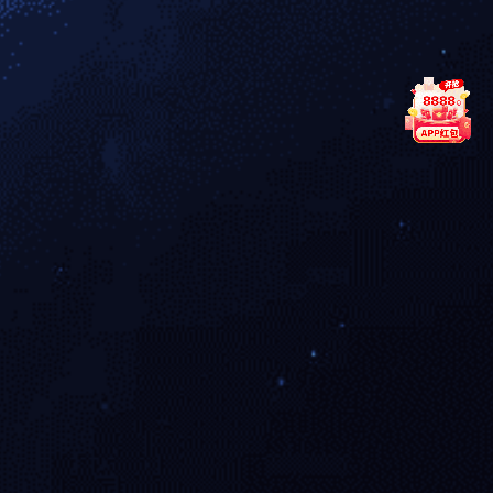
系统层安全
部署入侵检测、防火墙
策略与系统加固模块，
提升抗风险能力。