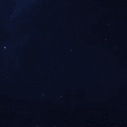
数据层安全
敏感数据进行加密处
理，并通过访问权限控
制强化隐私保护。
联系我们
快速导航
南省衡阳市蒸湘区长丰大道39号
App下载
区北区14栋603
关于我们
隐私政策