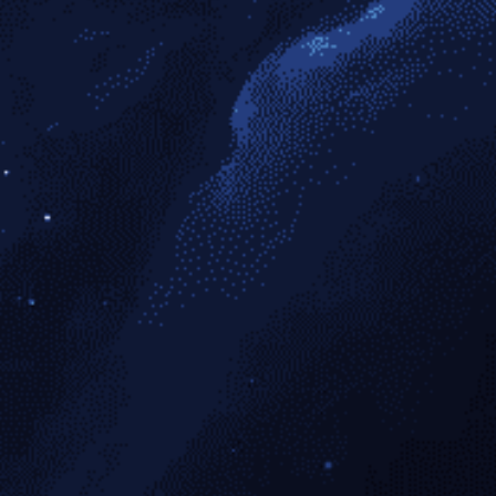
用户层安全
通过设备识别与行为监
控，有效防止账户异常
访问。
平台安全核心