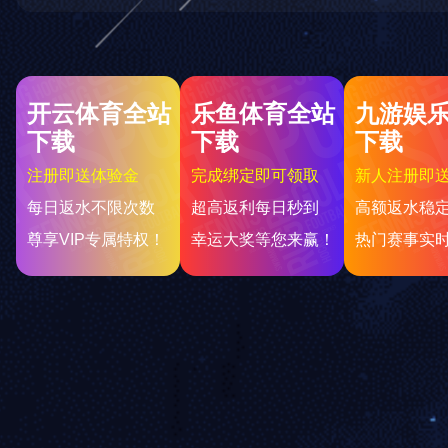
从身份验证到平