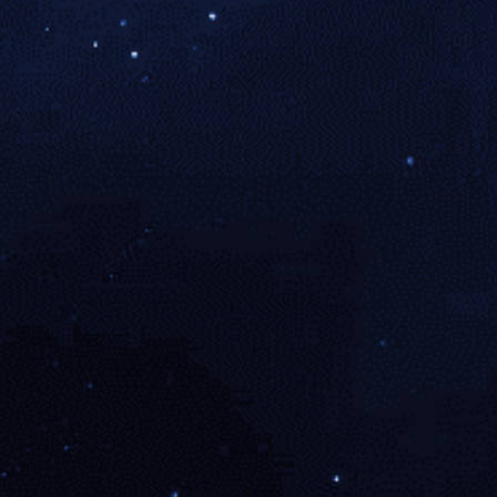
华体hth登录入口
华体hth登录入口官方网站
湖
【KY1.AC】官网认证:手机版、app下
金柘小
载、登录入口、官方网站、网页版、