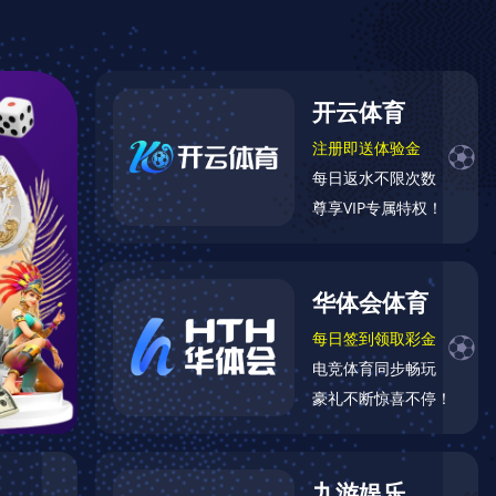
App
公司
体育
注册入口
简介
头条
数据与互动内容服务，产品体系涵盖赛事直播、移动端内
。平台覆盖多个语种与终端系统，用户规模持续增