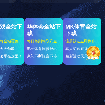
科技驱动
机制，用户
将创新技术融入hth华体网页版登录
入口-华体(中国)各项服务，持续刷新
体验上限。
全球视野
，皆围绕
聚焦跨区域体育资源整合，打造覆盖
多语种、多时区的服务网络。
系统
化整体安全韧性。