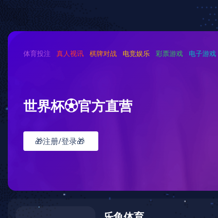
一、引言
华体hth登录入口平台为用户
二、信息收集范围
我们可能收集以下信息：
注册信息：如手机号、昵称、