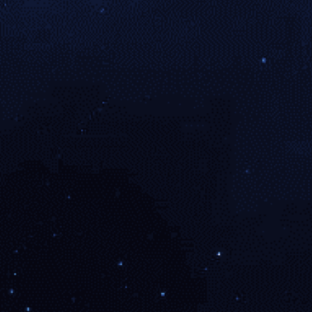
响应速度
0.18s
平均页面加载
华体hth登录入口
华体hth登录入口官方网站
湖
【KY1.AC】官网认证:手机版、app下
金柘小
载、登录入口、官方网站、网页版、
su
平台、网址、地址、注册、娱乐，华
体hth登录入口(中国)官方网站欢迎大
家选择真正的官方通道，同时我们提