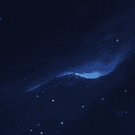
我们不会面向 14 周岁以下用
八、隐私政策的更新
当本政策有重大调整时，我们将
九、联系我们
如有任何隐私相关的问题，请发送邮件至
利用华体hth登录