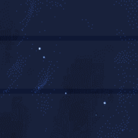
、分辨率、唯一标识等
留时间、偏好设置等
验
务
，仅在以下情况下共享：
、云服务）合作时