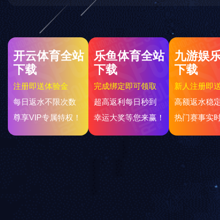
法律法规要求或监管部门依法
五、信息保护措施
平台采用多重防护机制确保hth
HTTPS 加密传输
权限分级与访问控制
系统审计与异常行为识别
六、用户权利
您拥有以下数据权利：
访问、更正、删除个人信息
申请注销账户或停止使用服务
关闭授权功能如位置服务或通
七、未成年人保护