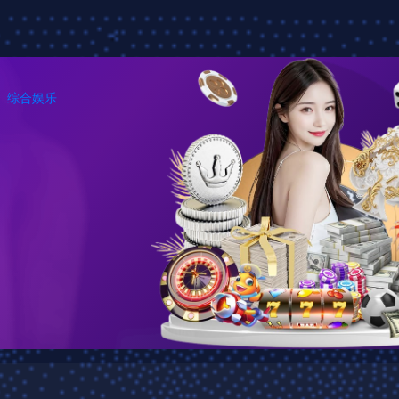
TH登录入口
· 体育观
球迷专属的数字主场。
华体hth登录入口网页版
提供多
比分与赛事推荐，让你随时随地畅享体育内容。
网页端入口
下载APP