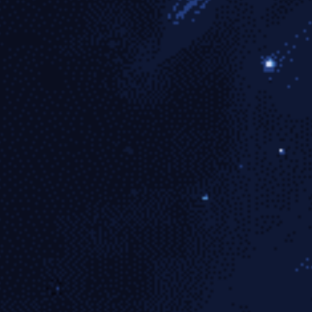
3、C罗在国际
C罗作为现代足球史上最具
到如今为尤文图斯及国家队
引了一大批忠实粉丝。
C罗不仅是一名伟大的进攻
世界杯等重要赛事中，他总
影随形。
随着2026年世界杯即将来
祝福正是对C罗最新一次挑
不懈崇敬。
4、未来足球发
随着科技的发展和战术理念