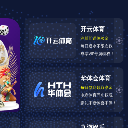
App
公司
体育
注册入口
简介
头条
看更便捷
终端支持、高清视频、 实时