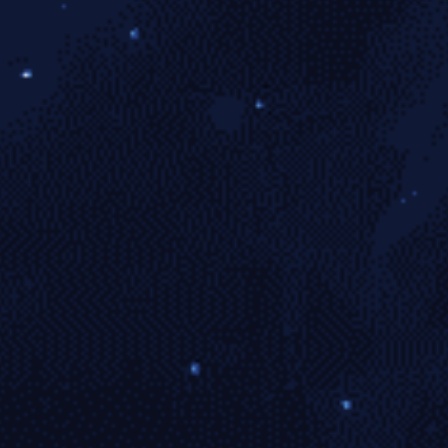
分享到：
上一篇
电讯报分析利物浦出售迪亚斯获
你可能感兴趣的内容
凯恩在社交媒体上致敬队友们的
在当今体育界，社交媒体成为了运动员
2026-08-07