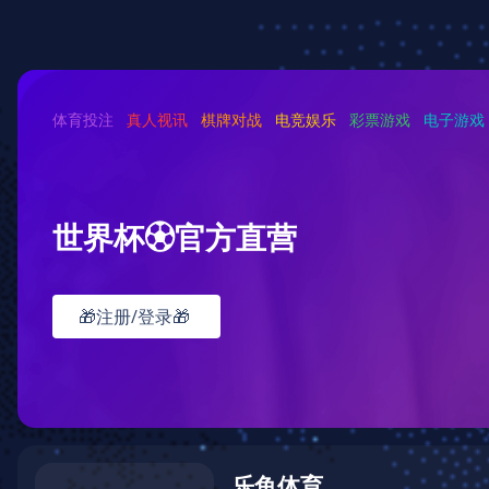
华体H
连接你的赛事视野，打造