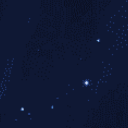
但德塞利依然关注着足球界的发展。他对于拜仁慕尼黑和C罗这样
敏锐洞察，也表明了他仍然拥有强烈的热情与关切。
的重要性
队，拜仁慕尼黑自成立以来便一直在追求卓越，其辉煌历史中充
是在欧冠赛场上屡次创造佳绩。拜仁之所以能取得这样的成就，
入世界级球员以及优秀教练团队，不断提升自身竞争力。球队内
挥自己的潜力，从而形成一股强大的团队合力。此外，他们培养
展奠定基础。
许多球迷对于拜仁沉甸甸的期待更加浓烈。德塞利用自己的平台
那座象征着荣耀与胜利的大耳朵杯，这反映出了全世界对于拜仁