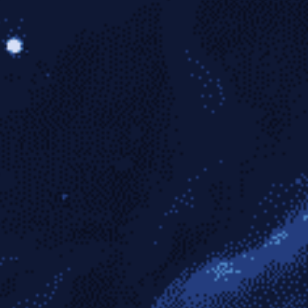
舞台上的影响力
影响力的人物之一，其职业生涯可谓传奇。从早期效力于曼联，再
拼搏，他始终保持着极高水平。这位超级巨星凭借超强身体素质
手，更是无数年轻球员心目中的偶像。他以自己的努力证明，只要
是承担重任，以身作则带领球队争取胜利。因此，无论是媒体还
临，C罗再次被寄予厚望。不少人希望能够看到这位老将继续为葡
战的一种肯定。这种支持不仅来自于前辈球星，也反映出整个足球
展的展望
的演变，足球运动正在经历一场深刻变革。从青训体系到职业联