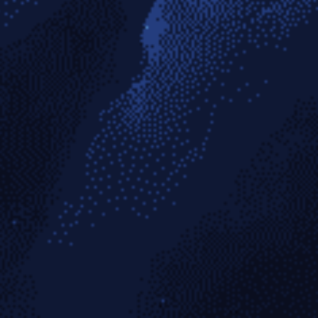
来越多的新兴力量冒头，让整个足球生态变得更加丰富多彩。
之间竞争日益激烈，各国之间也将会有更多交流与合作。在如此
其领先地位。同时，新秀们也要抓住机遇，通过努力实现自我超
球星来说，他们需要继续发扬拼搏精神，引导年轻一代走向成功。
幕幕精彩绝伦瞬间持续上演。而这也是我们所有热爱这个运动的
夺欧冠以及祝福C罗在世界杯上取得佳绩，不仅体现了他对现役明
量寄予厚望。在这个快速变化且竞争激烈的时代，每一份支持都
何书写新的篇章。
家队层面，当今体育界充满机遇与挑战。在这样的背景下，我们
己的历史。不管是昔日辉煌还是现在征程，都值得我们铭记并传