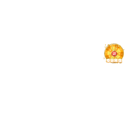
性，并愿意为了共同目标付出努力。这种执着不仅限于场上
表现，也体现在日常训练和生活中。
教练组通过设定严格的目标来推动每位成员超越自我，同时
也提供必要的支持与资源，让球员们能够实现这些目标。在
这样高标准、高要求下，每个球员都被促使得不断进步，不
断提升自己的技能水平。
更重要的是，这种对胜利的渴望让全体成员形成了一种共同
使命感。当每个人都朝着同一个方向努力时，无疑会产生巨
大的合力，使得整个团队能够在赛季中保持稳定性和竞争
力。这也是莺歌认为猛龙队区别于其他球队的重要原因之
一。
4、包容与多样化
最后，包容与多样化也是构成猛龙队独特文化的重要元素。