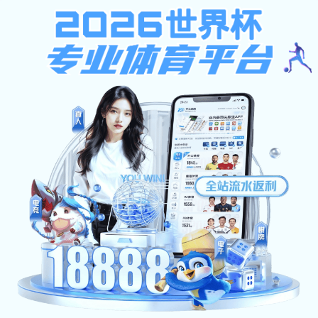
注册入口
华体HTH登录入口
· 体育
观看更便捷
连接你的赛事视野，打造球迷专属的数字主场。
华体hth
登录入口网页版
提供多终端支持、高清视频、 实时比分与
赛事推荐，让你随时随地畅享体育内容。
网页端入口