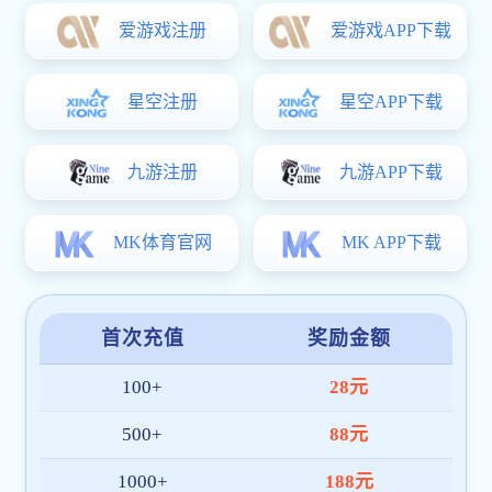
首页
体育头条
正文
在当今的篮球世界中，球队文化和团队氛围对球员的发展和
团队的成功至关重要。猛龙队作为一支具有独特文化的球
队，其团队精神和氛围与以往莺歌所经历的其他球队截然不
同。从融洽的人际关系到积极向上的团队氛围，再到对胜利
的执着追求，猛龙队展现出一种前所未有的凝聚力。在这篇
文章中，将从四个方面深入探讨莺歌对猛龙队独特氛围与团
队精神的看法，以及这些因素如何影响了他的职业生涯和球
队表现。
1、融洽的人际关系
在猛龙队，融洽的人际关系是其独特文化的重要组成部分。
莺歌提到，队友之间不仅仅是业务上的合作，更像是一种家
庭般的情感纽带。这种信任和支持让每位球员都能够在场上