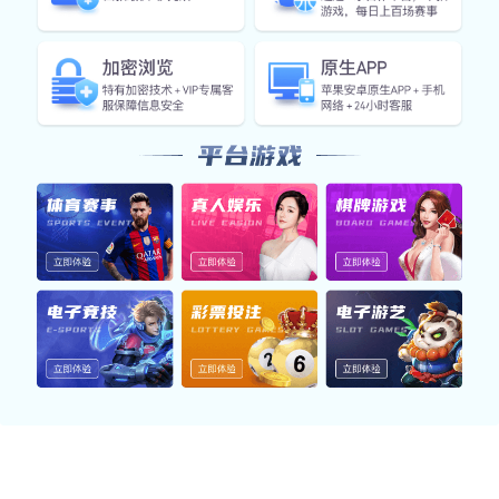
能感受到自己是不可或缺的一部分，从而激发出最大的潜
能。
例如，在面对强敌时，球队并不会因为对手的实力而感到畏
惧，相反，他们会把这种压力转化为动力，通过团结一致来
迎接挑战。这样的心态培养了球员们不怕失败、不怕挫折的
勇气，使他们在比赛中更加顽强拼搏。
同时，这种积极向上的环境还吸引了一些优秀的新秀加入，
他们希望能在这样的氛围中成长并取得成功。因此，猛龙队
不仅仅是一支追求胜利的球队，更是一个充满正能量的平
台，让每位成员都能实现自我价值。
3、对胜利执着追求
猛龙队对于胜利有着强烈而明确的追求，这一点也深深影响
了莺歌。他指出，在这个球队里，每个人都明白胜利的重要