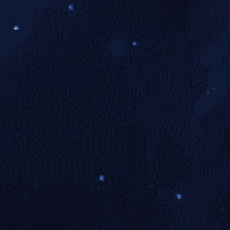
分享到：
上一篇
穆帅解约条款即将到期皇马需紧
你可能感兴趣的内容
电讯报分析利物浦出售迪亚斯获
近年来，利物浦足球俱乐部在转会市场
2026-06-26