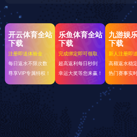
首页
体育头条
正
在最近的比赛中，菜鸟球员
友们形成默契配合，有效地
导，使得整个团队能够发挥
重要作用。这四个方面分别
些角度，我们可以更全面地
1、埃奇库姆的
作为一名菜鸟球员，埃奇库
和灵活多变的突破方式令对
面型球员的潜质。
此外，埃奇库姆在比赛中的
关键时刻罚球还是快攻反击