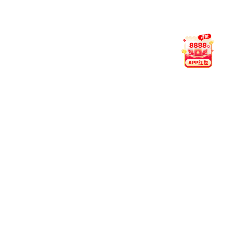
利回归骑士并实现长期稳定发展，都需要各方共同努力。从
现在开始，就应该做好各项准备工作，为迎接新的挑战奠定
基础，实现真正意义上的强势反弹。
总结：
综合以上分析，我们可以看到，要实现“詹姆斯回归骑士需降
薪哈登并送走韦德与斯特鲁斯”的目标，是一个复杂而又具有
挑战性的任务。这不仅涉及到财务调整，还牵扯到阵容优化
和团队文化建设等多个方面，需要管理层深思熟虑，同时也
需要所有参与者齐心协力，共同推进工作顺利进行。
最终，如果能够妥善处理好这些事务，相信骑士队将在不久
后的赛季中焕发出新的生机，不仅重新崛起为东部豪强，更
有机会向总冠军发起冲击。这无疑是所有篮球迷所期待看到
的一幕，也是NBA联盟精彩纷呈的一部分。