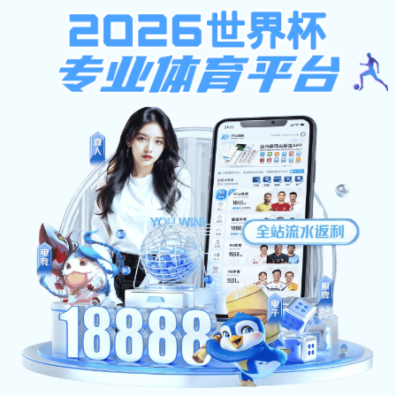
注册入口
华体HTH登录入口
· 体育
观看更便捷
连接你的赛事视野，打造球迷专属的数字主场。
华体hth
登录入口网页版
提供多终端支持、高清视频、 实时比分与
赛事推荐，让你随时随地畅享体育内容。
网页端入口